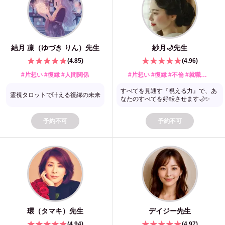
結月 凛（ゆづき りん）
先生
紗月🌙
先生
(
4.85
)
(
4.96
)
#片想い #復縁 #人間関係
#片想い #復縁 #不倫 #就職・転職 #人間関係 #婚期 #健康 #トラウマ #開運・金運
すべてを見通す『視える力』で、あ
霊視タロットで叶える復縁の未来
なたのすべてを好転させます🌙✨️
予約不可
予約不可
環（タマキ）
先生
デイジー
先生
(
4.94
)
(
4.97
)