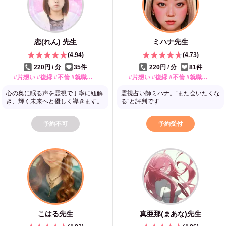
恋(れん)
先生
ミハナ
先生
(
4.94
)
(
4.73
)
220円 / 分
35
件
220円 / 分
81
件
#片想い #復縁 #不倫 #就職・転職 #人間関係 #婚期 #健康 #トラウマ #開運・金運
#片想い #復縁 #不倫 #就職・転職 #人間関係 #トラウマ
心の奥に眠る声を霊視で丁寧に紐解
霊視占い師ミハナ。“また会いたくな
き、輝く未来へと優しく導きます。
る”と評判です
予約不可
予約受付
こはる
先生
真亜那(まあな)
先生