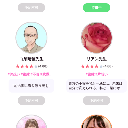
予約不可
待機中
白須晴信
先生
リアン
先生
(
4.00
)
(
4.00
)
#片想い #復縁 #不倫 #就職・転職 #人間関係 #婚期 #トラウマ #開運・金運
#復縁 #片想い
貴方の不安を私と一緒に...。未来は
「心の闇に寄り添う光を」
自分で変えられる。私と一緒に考え
ましょう。
予約不可
予約不可