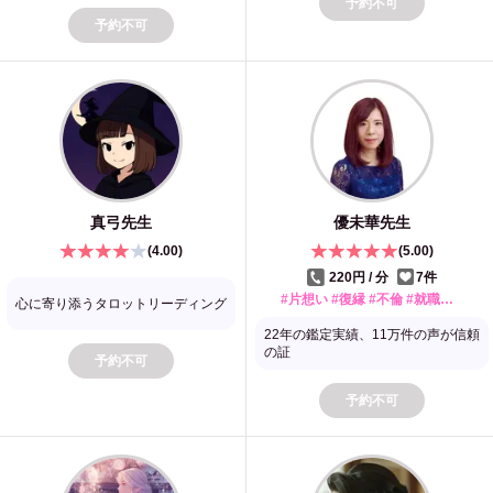
予約不可
予約不可
真弓
先生
優未華
先生
(
4.00
)
(
5.00
)
220円 / 分
7
件
#片想い #復縁 #不倫 #就職・転職 #人間関係 #婚期 #開運・金運
心に寄り添うタロットリーディング
22年の鑑定実績、11万件の声が信頼
の証
予約不可
予約不可