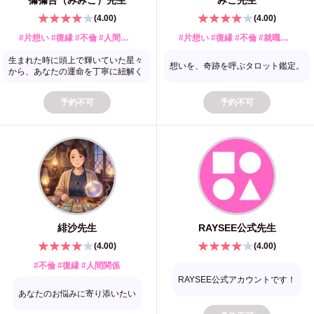
彌彌告（みみこ）
先生
みこ
先生
(
4.00
)
(
4.00
)
#片想い #復縁 #不倫 #人間関係 #婚期 #開運・金運 #健康
#片想い #復縁 #不倫 #就職・転職 #人間関係 #トラウマ #健康 #開運・金運
生まれた時に頭上で輝いていた星々
想いを、奇跡を呼ぶタロット鑑定。
から、あなたの運命を丁寧に紐解く
予約不可
予約不可
緋沙
先生
RAYSEE公式
先生
(
4.00
)
(
4.00
)
#不倫 #復縁 #人間関係
RAYSEE公式アカウントです！
あなたのお悩みに寄り添いたい