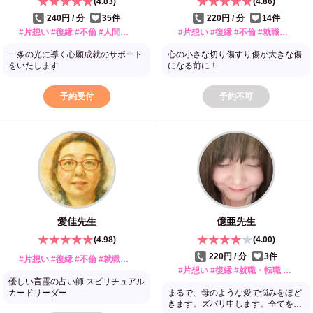
(
4.83
)
(
4.86
)
240円 / 分
35
件
220円 / 分
14
件
#片想い #復縁 #不倫 #人間関係 #トラウマ
#片想い #復縁 #不倫 #就職・転職 #人間関係 #婚期 #健康
一条の光に導く心願成就のサポート
心の小さな切り傷すり傷が大きな傷
をいたします
になる前に！
予約受付
予約不可
愛佳
先生
億亜
先生
(
4.98
)
(
4.00
)
220円 / 分
3
件
#片想い #復縁 #不倫 #就職・転職 #人間関係 #健康 #トラウマ
#片想い #復縁 #就職・転職 #人間関係 #婚期
優しい言霊の占い師 スピリチュアル
カードリーダー
まるで、母のような愛で悩みをほど
きます。ズバリ申します。全てを解