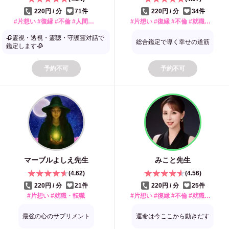
220円 / 分
71
件
220円 / 分
34
件
#片想い #復縁 #不倫 #人間関係 #就職・転職 #トラウマ
#片想い #復縁 #不倫 #就職・転職 #人間関係 #婚期 #開運・金運
🥀霊視・透視・霊聴・守護霊対話で
総合鑑定で導く幸せの道筋
鑑定します🥀
予約不可
予約不可
マーブルよしえ
先生
みこと
先生
(
4.62
)
(
4.56
)
220円 / 分
21
件
220円 / 分
25
件
#片想い #就職・転職
#片想い #復縁 #不倫 #就職・転職 #人間関係 #婚期 #健康 #トラウマ #開運・金運
最強の心のサプリメント
運命は今ここから動きだす