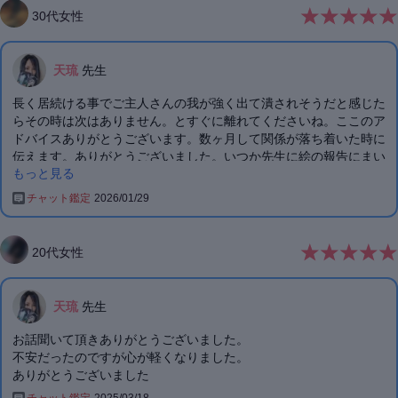
30
代
女性
天琉
先生
長く居続ける事でご主人さんの我が強く出て潰されそうだと感じた
らその時は次はありません。とすぐに離れてくださいね。ここのア
ドバイスありがとうございます。数ヶ月して関係が落ち着いた時に
伝えます。ありがとうございました。いつか先生に絵の報告にまい
もっと見る
りますね！
チャット鑑定
2026/01/29
20
代
女性
天琉
先生
お話聞いて頂きありがとうございました。
不安だったのですが心が軽くなりました。
ありがとうございました
チャット鑑定
2025/03/18