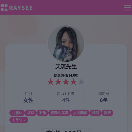
天琉
先生
総合評価 (
4.00
)
性別
口コミ件数
鑑定歴
女性
4
6
件
年
片想い
復縁
不倫
転職や就職
人間関係
婚期
健康
トラウマ