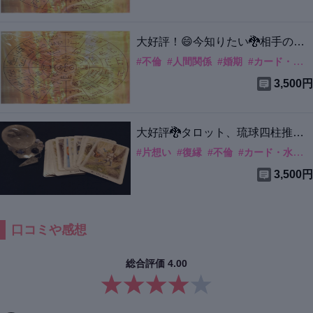
大好評！😄今知りたい🐉相手の気
持ちや状態
#
不倫
#
人間関係
#
婚期
#
カード・水晶
3,500円
大好評🐉タロット、琉球四柱推
命、オラクルでの彼の本音や可能
#
片想い
#
復縁
#
不倫
#
カード・水晶
性、アドバイスまで
3,500円
口コミや感想
総合評価
4.00