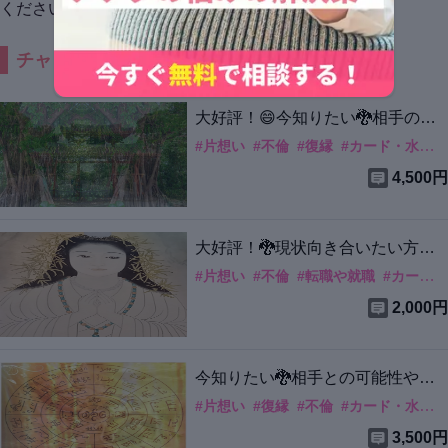
チャット鑑定メニュー
大好評！😄今知りたい🐉相手の気
持ちや状態 2人～
#
片想い
#
不倫
#
復縁
#
カード・水晶
4,500円
大好評！🐉現状向き合いたい方の
み
#
片想い
#
不倫
#
転職や就職
#
カード・水晶
2,000円
今知りたい🐉相手との可能性やア
ドバイス
#
片想い
#
復縁
#
不倫
#
カード・水晶
3,500円