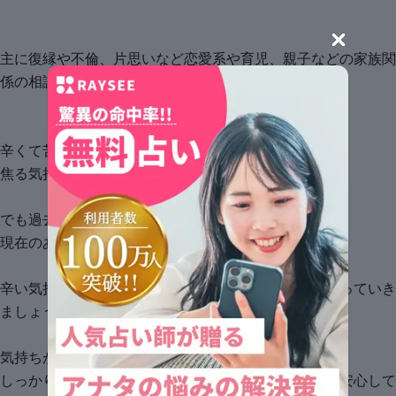
主に復縁や不倫、片思いなど恋愛系や育児、親子などの家族関
係の相談を得意としております🌛
辛くて苦しい想いは断ち切り、幸せになりませんか？
焦る気持ちも、苦しい気持ちもとても分かります🌓
でも過去が未来を作るのではありません。
現在のあなたが未来を作っていきます🐾
辛い気持ちや悩みから脱却して、望む未来を一緒に作っていき
ましょう👐
気持ちがまとまっていなくても勿論大丈夫ですよ🌱
しっかりと私がアナタのお気持ちを整理致しますので安心して