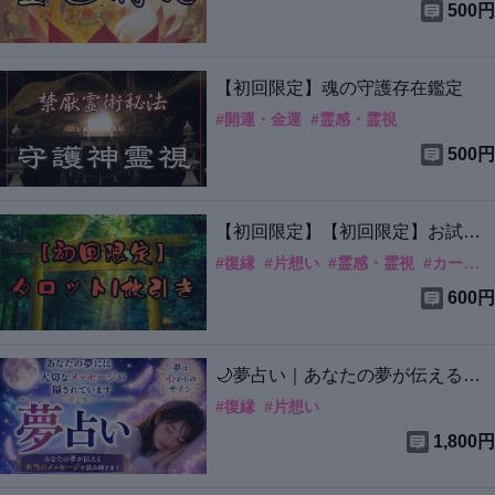
500円
【初回限定】
魂の守護存在鑑定
#
開運・金運
#
霊感・霊視
500円
【初回限定】
【初回限定】お試し
霊視タロット1枚引き
#
復縁
#
片想い
#
霊感・霊視
#
カード・水晶
600円
🌙夢占い｜あなたの夢が伝える本
当のメッセージを読み解きます✨
#
復縁
#
片想い
1,800円