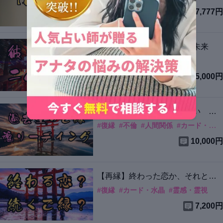
7,777円
【深層】彼の本音と二人の未来
#
片想い
#
復縁
#
霊感・霊視
5,000円
【縁結】過去生からの出逢い 魂
リーディング
#
復縁
#
不倫
#
人間関係
#
カード・水晶
10,000円
【再縁】終わった恋か、それとも
まだ続くご縁か。
#
復縁
#
カード・水晶
#
霊感・霊視
7,200円