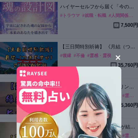
ハイヤーセルフから届く「今のあ
なたへの光便り」
#
トラウマ
#
就職・転職
#
人間関係
#
霊
7,500円
【三日間特別祈祷】 《月結（つき
むすび）・御縁成就祈願》
#
復縁
#
不倫
#
霊感・霊視
35,760円
【超強力・縁結び成就ヒーリン
グ】～魂のご縁覚醒セッション～
#
復縁
#
片想い
#
カード・水晶
#
霊感・霊視
15,360円
【再縁透視】運命の再会/魂が結ぶ
ご縁の真実
#
片想い
#
復縁
#
カード・水晶
#
霊感・霊視