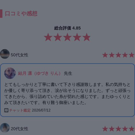
口コミや感想
総合評価
4.85
50
代
女性
結月 凛（ゆづき りん）
先生
とてもしっかりと丁寧に書いて下さり感謝致します。私の気持ちと
か優しく寄り添って頂き、涙が出そうになりました。ずっと頑張っ
てきたから、張り詰めていた糸が切れた感じです。またゆっくりと
みて頂きたいです。有り難う御座いました。
チャット鑑定
2026/07/12
20
代
女性