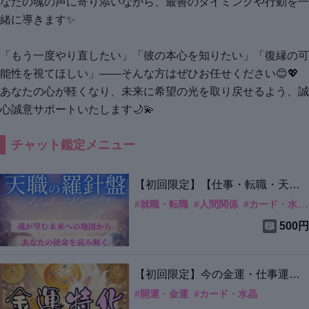
なたの魂の声に寄り添いながら、最善のタイミングや行動を一
緒に導きます✨
「もう一度やり直したい」「彼の本心を知りたい」「復縁の可
能性を視てほしい」――そんな方はぜひお任せください😊💖
あなたの心が軽くなり、未来に希望の光を取り戻せるよう、誠
心誠意サポートいたします🌙💫
チャット鑑定メニュー
【初回限定】
【仕事・転職・天
職】魂が望む働き方リーディング
#
就職・転職
#
人間関係
#
カード・水晶
500円
【初回限定】
今の金運・仕事運の
流れを神様カードで視ます
#
開運・金運
#
カード・水晶