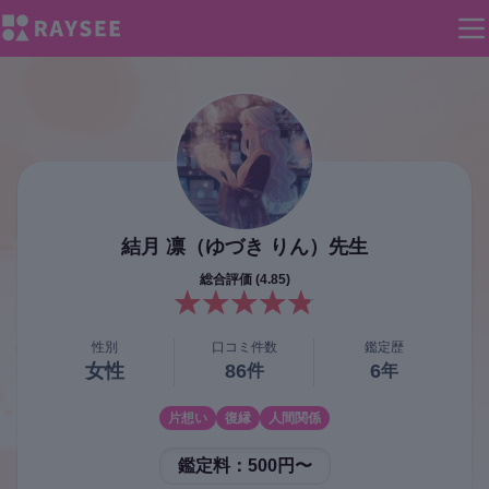
結月 凛（ゆづき りん）
先生
総合評価 (
4.85
)
性別
口コミ件数
鑑定歴
女性
86
6
件
年
片想い
復縁
人間関係
鑑定料：
500円〜