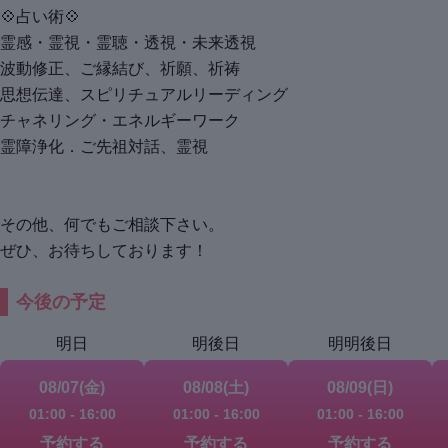
💠占い術💠
霊感・霊視・霊聴・透視・未来透視
波動修正、ご縁結び、祈願、祈祷
思想伝達、スピリチュアルリーディング
チャネリング・エネルギーワーク
霊障浄化．ご先祖対話、霊視
その他、何でもご相談下さい。
ぜひ、お待ちしております！
今後の予定
明日
明後日
明明後日
08/07(金)
08/08(土)
08/09(日)
01:00
-
16:00
01:00
-
16:00
01:00
-
16:00
予約する
予約する
予約する