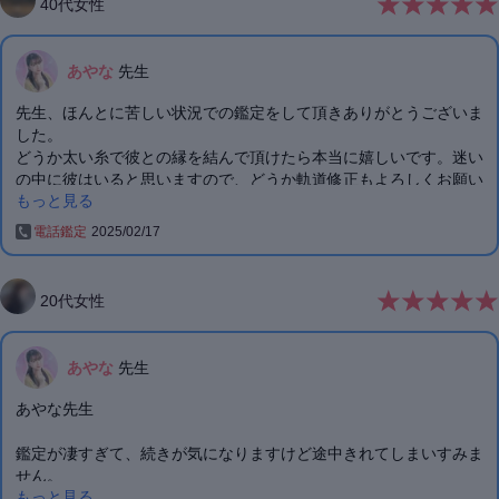
40
代
女性
張ります
あやな
先生
先生、ほんとに苦しい状況での鑑定をして頂きありがとうございま
した。
どうか太い糸で彼との縁を結んで頂けたら本当に嬉しいです。迷い
の中に彼はいると思いますので、どうか軌道修正もよろしくお願い
もっと見る
いたします。
先生はすごく優しくて、サクサク鑑定して頂きわたしの心を癒して
電話鑑定
2025/02/17
下さいました。
先生とのお繋がりできて、心から感謝の気持ちでいっぱいです✨️
彼から明日嬉しいLINEが届きますように･･･
20
代
女性
あやな
先生
あやな先生
鑑定が凄すぎて、続きが気になりますけど途中きれてしまいすみま
せん。
もっと見る
話の続きが気になります！