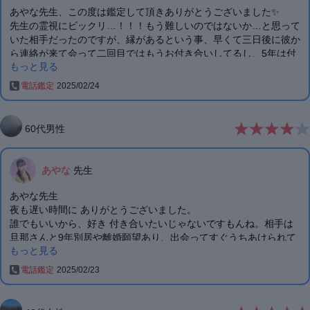
あやな先生、この度は鑑定して頂きありがとうございました✨
先生の霊視にビックリ…！！！もう難しいのではないか…と思って
いた相手だったのですが、縁があるという事、早くて三日後に彼か
ら連絡が来て会って二回目ではもうお付き合いしてるし、5年は付
もっと見る
き合ってますと言われて終始「えー！！！」でした！笑
電話鑑定
2025/02/24
彼からの連絡、楽しみに待ってます♥️
何やら大変なお付き合いになりそうですが、それも含めて楽しみた
いと思います🥰
60
代
男性
希望を持たせて頂きありがとうございました✨
あやな
先生
あやな先生
夜も遅い時間に ありがとうございました。
誰でもいいから、好き 付き合いたいじゃないですもんね。相手は
旦那さんと9年別居や離婚願望あり、出会ってすぐうちあけられて
もっと見る
ました。そんな時 最初は時間合えば お茶、食事に行くくらいの友
達から 気付ば、お互い好きになり、付き合い開始、何度か喧嘩し
電話鑑定
2025/02/23
ての繰り返し でも諦めれない 好きになったのは、身体じゃないん
です。中身なんです。59年 こんな女性に出会ったの初めて！
鑑定ありがとうございました。時間はかかる事 承知してます。頑