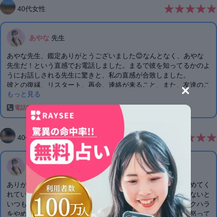
40
代
女性
あやな
先生
あやな先生、鑑定ありがとうございました😊なんとなく、あやな
先生だ！という直感でお電話しました。まるで彼を知ってるかのよ
うにお話しされる先生に驚きと、私の直感が合致しました。
彼との復縁、リスタート、再会、連絡が来ること、また、友達のこ
もっと見る
となど
期日までも詳しく教えてくださったのは初めてです。
電話鑑定
2025/05/08
ご祈祷してくださるとのこと、ここから1週間、心穏やかに彼を愛
し、優しい気持ちで待ちたいと思います♪
守護霊様へのお願いもして下さり、ありがとうございます😊また
40
代
女性
お電話します😌
あやな
先生
ありがとうございました。彼私にスタイルがいいと何回も褒めてく
れていたのですが、私はそんなに自信がないのでそんなことないと
いつも謙遜していました。彼が謝っているのは多分 私がセクハラ
をやめてと何回も言っていたのに辞めてくれなかったので、怒って