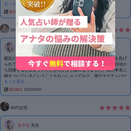
もっと見る
LINEの既読無視をしたりしたことがあったからだと思います。6月
から楽しみにしています。7月8月は何もなくても9月からがとても
電話鑑定
2025/04/29
楽しみです。ありがとうございました。
20
代
女性
あやな
先生
鑑定の方ありがとうございました。大好きな人から急に別れを告げ
られてしまって毎日泣きながら過ごしていたのですが、明後日頃か
ら回復すると伝えていただき心が少し楽になりました。彼が本名に
嘘をついているということもおっしゃっており、彼のマイナンバー
もっと見る
を見たこともありますし、在宅の仕事中の様子も見たことがあり名
前に嘘をついているということはなさそうです、、。何かほかに私
電話鑑定
2025/03/31
に本音で話さないでいたことがあったのかもしれません。もし今後
彼に会える機会があればそのような点も気にしていきたいです。今
回はありがとうございました。
40
代
女性
あやな
先生