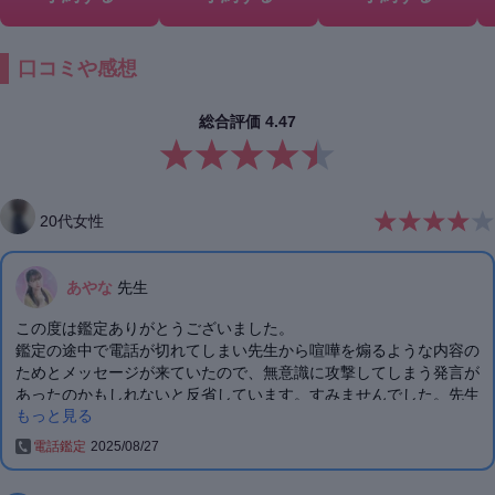
口コミや感想
総合評価
4.47
20
代
女性
あやな
先生
この度は鑑定ありがとうございました。
鑑定の途中で電話が切れてしまい先生から喧嘩を煽るような内容の
ためとメッセージが来ていたので、無意識に攻撃してしまう発言が
あったのかもしれないと反省しています。すみませんでした。先生
もっと見る
の鑑定中の内容が私の頭の中で追いついていなかったため確認した
く再度聞き直してしまいました。
電話鑑定
2025/08/27
鑑定していただいたのにお礼が言えていませんでしたのでこちらか
ら失礼します💦