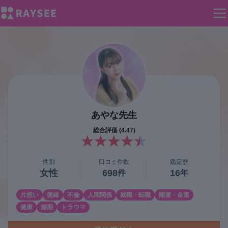
あやな
先生
総合評価 (
4.47
)
性別
口コミ件数
鑑定歴
女性
698
16
件
年
片想い
復縁
不倫
人間関係
就職・転職
開運・金運
健康
婚期
トラウマ