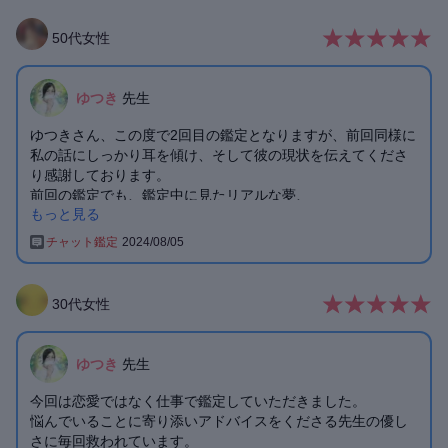
50
代
女性
ゆつき
先生
ゆつきさん、この度で2回目の鑑定となりますが、前回同様に
私の話にしっかり耳を傾け、そして彼の現状を伝えてくださ
り感謝しております。
前回の鑑定でも、鑑定中に見たリアルな夢、
もっと見る
それか今回も、、悲しくも彼の現状はそうなんだろうと思え
るものでした
チャット鑑定
2024/08/05
涙も出ました
とても寄り添ったやさしい鑑定士様なので、人気なのも頷け
ます
30
代
女性
また機会がありましたら
どうぞよろしくお願いいたします
ゆつき
先生
今回は恋愛ではなく仕事で鑑定していただきました。
悩んでいることに寄り添いアドバイスをくださる先生の優し
さに毎回救われています。