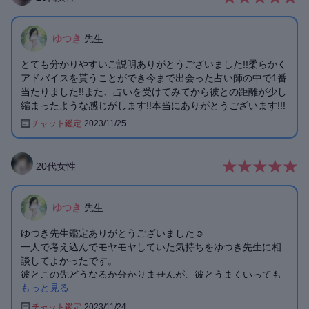
ゆつき
先生
とても分かりやすいご説明ありがとうございました!!柔らかく
アドバイスを貰うことができ今まで出会った占い師の中で1番
当たりました!!また、占いを受けてみてから彼との距離が少し
縮まったような感じがします!!本当にありがとうございます!!!
チャット鑑定
2023/11/25
20
代
女性
ゆつき
先生
ゆつき先生鑑定ありがとうございました☺️
一人で考え込んでモヤモヤしていた気持ちをゆつき先生に相
談してよかったです。
彼とこの先どうなるか分かりませんが、彼とうまくいっても
もっと見る
いかなくても絶対に幸せになろうと思います🥲
また彼のことで悩みがあったらゆつき先生にお話したいで
チャット鑑定
2023/11/24