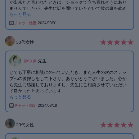
が出来たと言われたときは、ショックで立ち直れそうにあり
ませんでしたが、先生に話を聞いていただいて彼の事を改め
もっと見る
て考えることが出来ました。チャンスが来たら、逃がさずア
プローチをしたいと思います!「ありのまま」の姿を、彼に好
チャット鑑定
2024/09/01
きになってもらえるように頑張ります!
ゆつき先生、ありがとうございました!
30
代
女性
ゆつき
先生
とても丁寧に相談にのっていただき、また人生の次のステッ
プへの後押しをして下さり、ありがとうございました。心か
ら先生に感謝しておりますし、先生にご相談させていただい
て良かったと思っています。
もっと見る
素敵なご縁をありがとうございました。
チャット鑑定
2024/08/18
私用で鑑定後にバタバタしてしまってお礼をお伝えすること
が叶わなかったため、こちらでお礼の気持ちをお伝えさせて
下さい。
20
代
女性
また悩んだ時はぜひご相談させていただきたいと思います。
この度はご丁寧に鑑定をして下さり、誠にありがとうござい