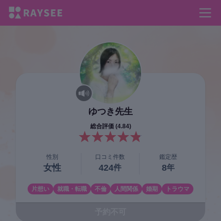
ゆつき
先生
総合評価 (
4.84
)
性別
口コミ件数
鑑定歴
女性
424
8
件
年
片想い
就職・転職
不倫
人間関係
婚期
トラウマ
予約不可