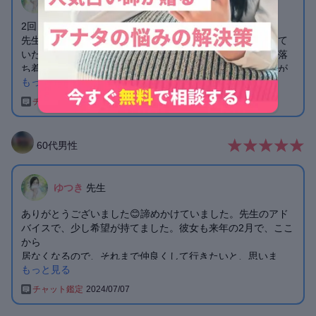
ゆつき
先生
2回目の鑑定ありがとうございました♪
先生に背中を押していただいて、絶対返事は来ないと思って
いたのに彼から連絡が来ました！今の忙しい状況やそれが落
ち着いたら会いたいという彼の気持ちをしっかり聞くことが
もっと見る
できて本当に良かったです😆
的確なアドバイスをいただいたので実行に移すことができま
チャット鑑定
2024/07/13
した。ありがとうございます♪
また寄り添って話を聞いてくださったので勇気や安心感をい
ただきました❤️
60
代
男性
またよろしくお願いします🙇‍♀️
ゆつき
先生
ありがとうございました😊諦めかけていました。先生のアド
バイスで、少し希望が持てました。彼女も来年の2月で、ここ
から
居なくなるので、それまで仲良くして行きたいと、思いま
もっと見る
す。前までは、自分の事
思っていたらしく、したってくれてたみたいです。これから
チャット鑑定
2024/07/07
は、彼女を今まで以上に大切にしてあげたいと思います。
ありがとうございました😊👍