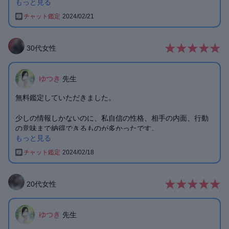
もっと見る
た事を言われて、そことちゃんと向き合っていこうと思いま
した。彼の問題というより私自身の問題、課題だと受け止め
チャット鑑定
2024/02/21
ています。自分らしく、無理せず今の冷却期間を前向きに過
ごしていこうと思います。先生とお話させて頂いてる間、気
持ちが暖かくなり幸せな気持ちになりました。そのせいか涙
30
代
女性
が出てきて、心の浄化もできたように思います。彼と出会っ
たこと、今回の辛い状況、今まで進展しなかった関係も含め
全てにおいて意味がある、私にとって必要な事だと感じてお
ゆつき
先生
ります。本当にありがとうございました。
無料鑑定していただきました。
少しの情報しかないのに、私自信の性格、相手の内面、行動
の意味まで納得できるものが多かったです。
もっと見る
なんで分かるの？ってほんとに不思議でした。
無料なのに長文で返信をくださったので、
チャット鑑定
2024/02/18
きっと本鑑定でも誠実に鑑定してくださる先生だと思いま
す。
また機会があればこちらの先生にお願いしたいと思いまし
20
代
女性
た。
ゆつき
先生