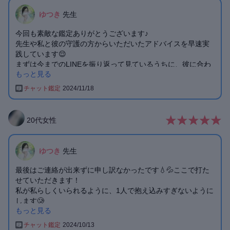
ます。ありがとうございました🥺
ゆつき
先生
今回も素敵な鑑定ありがとうございます♪
先生や私と彼の守護の方からいただいたアドバイスを早速実
践しています😌
まずは今までのLINEを振り返って見ているうちに、彼に合わ
もっと見る
せて淡白な連絡を取っていることに気づき1通1通大事に送ろ
うと決めました！そしてその日に電話で淡白な連絡をしてし
チャット鑑定
2024/11/18
まっていたことを謝り、彼が大切な存在であること好きな気
持ちは大きくなっていることを素直に話し、LINEでもそれを
惜しみなく伝えています✨
20
代
女性
素直な気持ちで感情から距離を置いて連絡をとることで、追
われる恋愛を意識しすぎて逆に彼に執着しすぎていたことに
気づけました！
ゆつき
先生
楽しいと心から思いながら連絡していると待っている時間も
苦ではなくなり
最後はご連絡が出来ずに申し訳なかったです💧💦ここで打た
こんな短い時間で彼の態度が変わるのかと思うくらい彼も変
せていただきます！
わりました😆
私が私らしくいられるように、1人で抱え込みすぎないように
あんなに淡白だった返事も彼自身1通1通大事に送ってくれる
します🥲
のが伝わるくらい優しい内容になりました！
もっと見る
少しずつ無理せず進みたいと思います！
1番辛い日にゆつき先生が頭にパッと浮かんだのは守護の方か
夜遅い時間まで鑑定していただきありがとうございました！
チャット鑑定
2024/10/13
らの導きなのかなと感じております💕