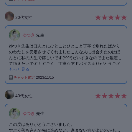
す。
20
代
女性
ゆつき
先生
ゆつき先生はほんとにひとことひとこと丁寧で別れたばかり
のわたしを安定させてくれましたこんな人に出会えたのはほ
んとに私の人生で嬉しいです(*^^*)だいすきなのでまた鑑定し
て頂きたいです！すごく、丁寧なアドバイスありがとうござ
もっと見る
います！先生のアドバイスも頭に頑張ってみます！
チャット鑑定
2023/11/15
40
代
女性
ゆつき
先生
この度はありがとうございました。
すごく落ち込んで先に進めない、進まない方がよいのかも…