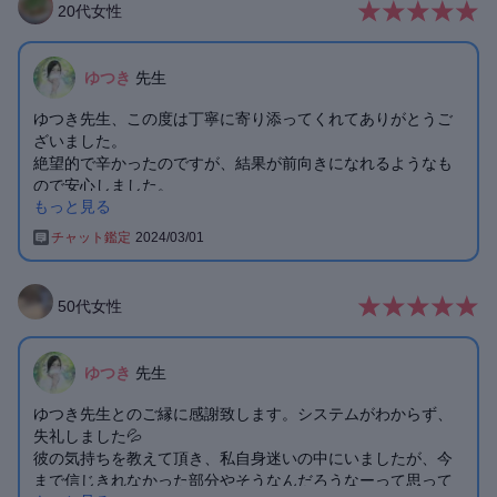
20
代
女性
ゆつき
先生
ゆつき先生、この度は丁寧に寄り添ってくれてありがとうご
ざいました。
絶望的で辛かったのですが、結果が前向きになれるようなも
ので安心しました。
もっと見る
自分の気持ちに素直になって彼のところに会いに行きたいと
思います。
チャット鑑定
2024/03/01
またご縁がありましたら、よろしくお願いいたします。
50
代
女性
ゆつき
先生
ゆつき先生とのご縁に感謝致します。システムがわからず、
失礼しました💦
彼の気持ちを教えて頂き、私自身迷いの中にいましたが、今
まで信じきれなかった部分やそうなんだろうなーって思って