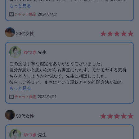
もっと見る
うに恋愛を進めたらいいのかまだ教えてくれたところが丁寧
でとても良かったです。ありがとうございました。
チャット鑑定
2024/04/17
20
代
女性
ゆつき
先生
この度は丁寧な鑑定をありがとうございました。
自分が悪いと思いながらも素直になれず、モヤモヤする気持
ちをどうしようかと悩んで、先生に相談しました。
彼らしい答えと、まさにという現状とその打開方法が知れ
もっと見る
て、なんだかスッキリしました。
いろんな質問をしていただきながら、的確に回答いただき、
チャット鑑定
2024/04/11
寄り添っていただいてとっても満足です😌
今の彼との状態が進展したら、報告も含め、また相談させて
ください。
50
代
女性
今回はありがとうございました！
ゆつき
先生