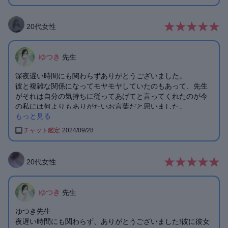
また、よろしくお願いします☺️
今回もありがとうございました！
またよろしくお願いします！
20
代
女性
ゆつき
先生
深夜遅い時間にも関わらずありがとうございました。
彼と複雑な関係になってモヤモヤしていたのもあって、先生
がそれは自分の気持ちに従ってあげてと言ってくれたのが今
の私には何よりもありがたいお言葉だと思いました。
もっと見る
彼と復縁を目指して頑張りたいと思います。
ありがとうございました。
チャット鑑定
2024/09/28
20
代
女性
ゆつき
先生
ゆつき先生
夜遅い時間にも関わらず、ありがとうございました!彼に彼女