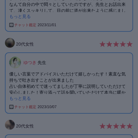
なんて自分の中で悶々としていたのですが、先生とお話出来
て、凄くスッキリして、目の前に道が出来たように感じまし
もっと見る
た！
まだまだ本当に自分の歩みたい道にたどり着くには少しかか
チャット鑑定
2023/11/01
りそうですが、諦めずしっかりと前に進んで行こうと思いま
す！もしまた、何か行き詰まってしまった時にはぜひまた相
談させていただきたいです。
20
代
女性
ゆつき
先生
優しい言葉でアドバイスいただけて嬉しかったす！素直な気
持ちで吐き出すことが出来ました
占い自体初めてで迷ってましたが丁寧に説明していただけて
安心しました！寄り添って話を聞いていただけて本当に暖か
もっと見る
い方だなと思いました。
チャット鑑定
2023/10/07
迷うことがあった際
またアドバイスもらいにいきますね！
ありがとうございました😊
20
代
女性