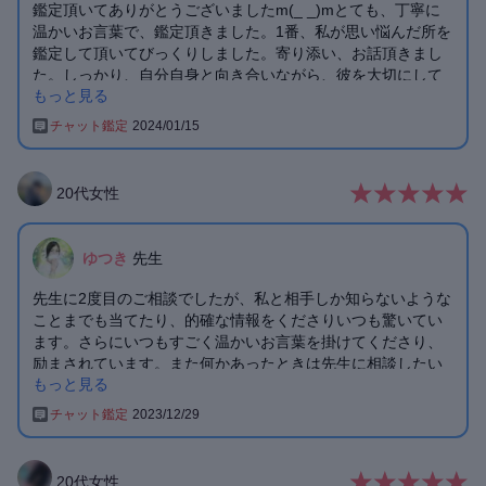
鑑定頂いてありがとうございましたm(_ _)mとても、丁寧に
温かいお言葉で、鑑定頂きました。1番、私が思い悩んだ所を
鑑定して頂いてびっくりしました。寄り添い、お話頂きまし
た。しっかり、自分自身と向き合いながら、彼を大切にして
もっと見る
いきたいと思います。辛くなった時は、やり取りを見て、ま
た、見直しながら、焦らず、自分の気持ちを聞きたいと思い
チャット鑑定
2024/01/15
ます。先生に出会えて感謝しています。本当にありがとうご
ざいました。
20
代
女性
ゆつき
先生
先生に2度目のご相談でしたが、私と相手しか知らないような
ことまでも当てたり、的確な情報をくださりいつも驚いてい
ます。さらにいつもすごく温かいお言葉を掛けてくださり、
励まされています。また何かあったときは先生に相談したい
もっと見る
と思います。
チャット鑑定
2023/12/29
20
代
女性