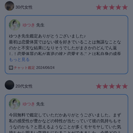
30
代
女性
ゆつき
先生
ゆつき先生鑑定ありがとうございました♪
最初は恋愛体質ではない彼を好きでいることは無謀なことな
のかと不安な結果になりそうでしたがまさかのどんでん返
し！恋愛体質の私が真逆の彼と恋愛することは私自身の成長
もっと見る
のためと聞いてずっと自分がやり続けていたことは守護様の
お導きだったことに感謝しかありません。
チャット鑑定
2024/06/24
彼の守護様、私の守護様も両方が付き合える、YESのカード
を出してくれたことも心の支えになりました。
お互いの守護様に甘い言葉をかけてもらえなかったこと、今
20
代
女性
の私にはとても大切なことだと思います。
まずは私でご機嫌をとり続けれるように頑張ります😆
先生に出会えてよかったです！素敵なご縁に導いてくださっ
ゆつき
先生
た守護様に感謝しかありません。
ありがとうございました♪
今回無料で鑑定していただかありがとうございました。まず
私の感受性が豊かなどの特性が当たっていて彼の気持ちもそ
うなのかも？と思えるようなことが多くモヤモヤしていた気
持ちから明るい気持ちになることができました。今後どのよ