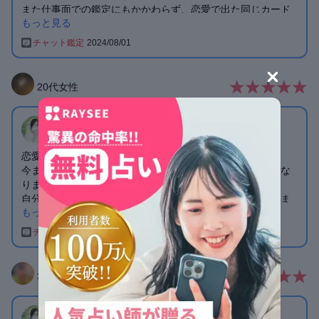
また仕事面での鑑定にもかかわらず、恋愛で出た同じカード
もっと見る
が出て驚き隠せません！
先生の占いから次の日ずっと連絡なかった彼から会いたいと
チャット鑑定
2024/08/01
連絡きました💕
今回も素敵な鑑定ありがとうございます😭💕
20
代
女性
ゆつき
先生
恋愛として占っていただきました。
今まで考え込んでいたことが少しずつ落ち着いてきて楽にな
りました。
自分の気持ちに嘘つかず少しずつ前を向いて行こうと思いま
もっと見る
す。また鑑定をお願いすることがあると思います！その時は
ぜひよろしくお願いします！ありがとうございました😭
チャット鑑定
2024/07/21
30
代
女性