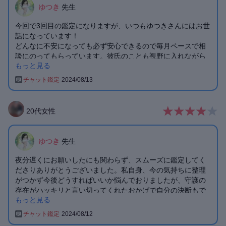
ました。
ゆつき
先生
今回で3回目の鑑定になりますが、いつもゆつきさんにはお世
話になっています！
どんなに不安になっても必ず安心できるので毎月ペースで相
談にのってもらっています。彼氏のことも視野に入れながら
もっと見る
私なりに過ごしていきたいと考えています。これからも鑑定
よろしくお願いします☺️
チャット鑑定
2024/08/13
20
代
女性
ゆつき
先生
夜分遅くにお願いしたにも関わらず、スムーズに鑑定してく
ださりありがとうございました。私自身、今の気持ちに整理
がつかず今後どうすればいいか悩んでおりましたが、守護の
存在がハッキリと言い切ってくれたおかげで自分の決断もで
もっと見る
きそうです。
鑑定結果ははっきりと明確にしてくれ、お話は丁寧に傾聴し
チャット鑑定
2024/08/12
てくださってとても嬉しかったです。