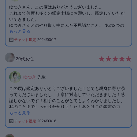
ゆつきさん、この度はありがとうございました。
これまで何度も多くの鑑定士様にお願いし、鑑定していただ
いてきました。
ゆつきさんとのやり取り中にみた不思議なこと。 あの2つの
もっと見る
夢はリアルで、彼からのメッセージ、お母様からのメッセー
ジ、両方受け取ることができました。 彼の声が耳元で聞こえ
チャット鑑定
2024/03/17
てくる…このような体験は初めてです。
ゆつきさんの鑑定は大変丁寧で、ズバリそのまま、、で驚く
ばかりでした。
20
代
女性
大変人気の鑑定士様だということも納得できます。 やさしい
メッセージに何度も涙があふれました。 本当にありがとうご
ざいます。
ゆつき
先生
また是非よろしくお願いいたします
この度は鑑定ありがとうございました！とても親身に寄り添
ってくださいましたし、丁寧に対応していただきました！感
謝しかないです！相手のことがとてもよくわかりましたし、
私のことまでしっかりわかりました！あとはこの鑑定の力
もっと見る
で、私ががんばるだけです！本当に、この度はありがとうご
ざいました！！
チャット鑑定
2024/03/16