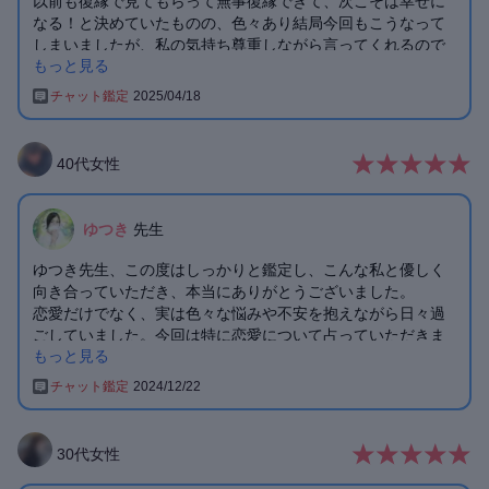
以前も復縁で見てもらって無事復縁できて、次こそは幸せに
なる！と決めていたものの、色々あり結局今回もこうなって
しまいましたが、私の気持ち尊重しながら言ってくれるので
もっと見る
また寄り添ってくれるので落ち着くことが出来ます🙂‍↕️どう切
り開くかは自分次第ですが、今回もありがとうこざいました
チャット鑑定
2025/04/18
🌸
40
代
女性
ゆつき
先生
ゆつき先生、この度はしっかりと鑑定し、こんな私と優しく
向き合っていただき、本当にありがとうございました。
恋愛だけでなく、実は色々な悩みや不安を抱えながら日々過
ごしていました。今回は特に恋愛について占っていただきま
もっと見る
したが、リアルタイムで先生とじっくりお話ができ、先生の
真心と、優しさを感じることでとても癒されることができま
チャット鑑定
2024/12/22
した。本当にありがとうございます🥺
私はせっかちで、すぐ結果を求めてしまうタイプなので、こ
れからはゆっくり呑気に待つということを心がけて生活して
30
代
女性
いきたいと思います。
先生とこの様な形でお話できたことを心の底から感謝してい