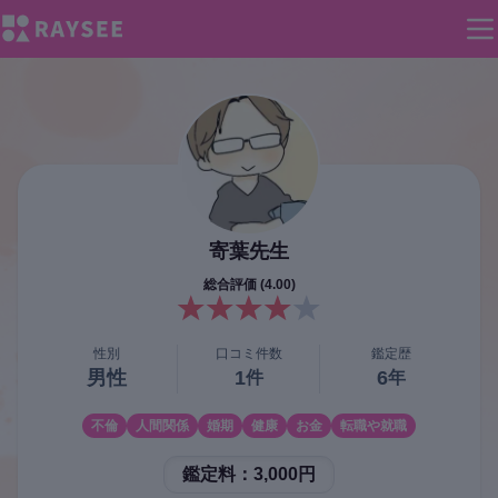
寄葉
先生
総合評価 (
4.00
)
性別
口コミ件数
鑑定歴
男性
1
6
件
年
不倫
人間関係
婚期
健康
お金
転職や就職
鑑定料：
3,000円