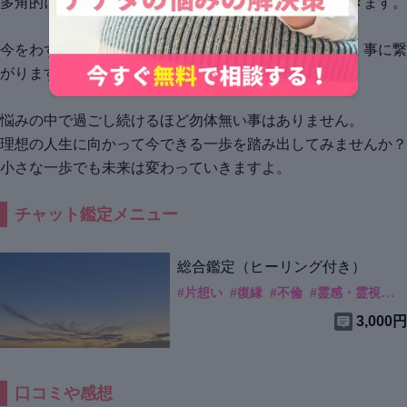
多角的にみさせていただき、よりよい流れにのせていきます。
今をわずかにでも変える事が未来を未来を創造していく事に繋
がります。
悩みの中で過ごし続けるほど勿体無い事はありません。
理想の人生に向かって今できる一歩を踏み出してみませんか？
小さな一歩でも未来は変わっていきますよ。
チャット鑑定メニュー
総合鑑定（ヒーリング付き）
#
片想い
#
復縁
#
不倫
#
霊感・霊視
#
3,000円
口コミや感想