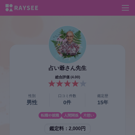
占い爺さん
先生
総合評価 (
4.00
)
性別
口コミ件数
鑑定歴
男性
0
15
件
年
転職や就職
人間関係
片想い
鑑定料：
2,000円