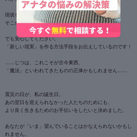
現状を見つめましょう。
そこからしか「新しい現実」は作られません。
でも安心してください。
「新しい現実」を作る方法手段をお伝えしているのです！
……じつは、これこそが古今東西、
「魔法」といわれてきたものの正体かもしれません……
震災の日が、私の誕生日。
あの翌日を迎えられなかった人たちのためにも、
より良く生きるためのお手伝いをしたいと決めました。
あなたが「いま」望んでいることはかなえられないかもし
れません。