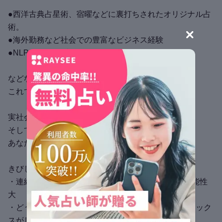
●西洋古典占星術、宿曜などに裏打ちされたオリジナル占
術。
●海外勤務など社会での豊富なビジネス経験
●NLP、催眠、ブリーフセラピー
などなど、あなたを幸せにするための
これでもかこれでもかという、ワザをくりだします。
実社会でのビジネス経験や心理学、
そして宇宙の真理・引き寄せの法則を用いて、
あなたの幸せへのアシストをいたします。
きびしいことも言います。
・連絡がない→ X彼が忙しいから ◯嫌われている可能性
大
・どう思われている→Xあなたのことが大好き ◯セック
スがしたいだけ