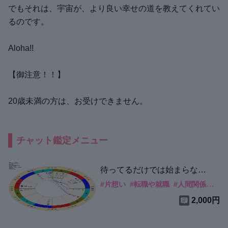
でもそれは、宇宙が、より良い幸せの道を教えてくれてい
るのです。
Aloha!!
【御注意！！】
20歳未満の方は、お受けできません。
チャット鑑定メニュー
待ってるだけでは始まらな
い！ 現状と改善方法をホラリ
#
片想い
#
転職や就職
#
人間関係
#
占
ー占星術で診察！
2,000円