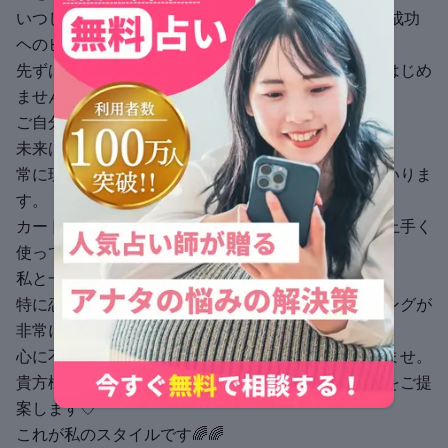
いつしか趣味の範囲を超えて、多くの方々に 恋愛や成功
ヘのヒントをお伝えしております。
先ずは、貴方様の現状をしっかりと把握する事からはじめ
ませんか？
ご自分を知る事が開運の第一歩です。
未来は固定されているものではございません。
常に現状からの影響を受けて、少しづつ変化してまいりま
す。
カードからのメッセージや、貴方様だけの星回りを上手く
使って、
私と一緒に素敵な未来を創造して参りましょう。
特に恋愛のお悩み解消には、道筋の取り方やタイミングが
非常に重要な要素となります。
心に不安や迷いを感じたら、どうぞお声がけ下さいませ。
貴方様のお悩みに徹底的に寄り添い、より良い選択をご提
案します♡
これが私のスタイルです🌈🌈