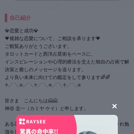
自己紹介
💎恋愛と成功💎
💗複雑な恋愛について、ご相談を承ります💗
ご観覧ありがとうございます。
タロットカードと西洋占星術をベースに、
インスピレーションや心理的療法を交えた独自の占術で解
決策と癒しのメッセージを送ります。
より良い未来に向けての鑑定をして参ります🌈🌈
♱⋰ ⋱✮⋰ ⋱♱⋰ ⋱✮⋰ ⋱♱⋰ ⋱✮
皆さま こんにちは🤗🤗
神谷 圭一（カミヤ ケイ）と申します。
ある著名占術師の初回セッションで、適性を見いだされ勉
強をして参りました。