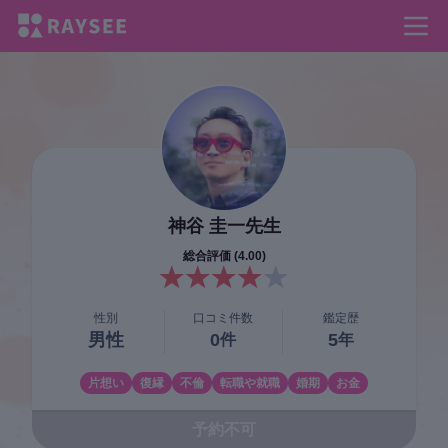
神谷 圭一
先生
総合評価 (
4.00
)
性別
口コミ件数
鑑定歴
男性
0
5
件
年
片想い
復縁
不倫
転職や就職
婚期
お金
予約不可