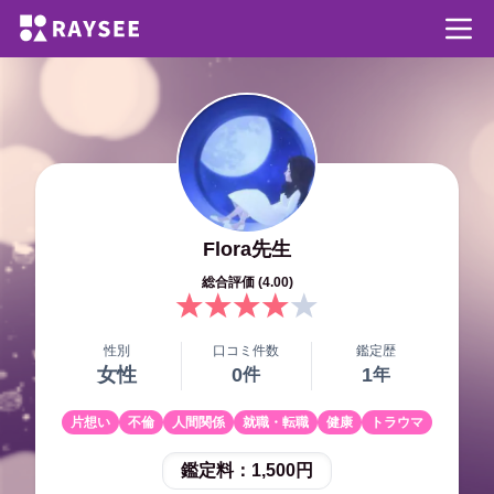
Flora
先生
総合評価 (
4.00
)
性別
口コミ件数
鑑定歴
女性
0
1
件
年
片想い
不倫
人間関係
就職・転職
健康
トラウマ
鑑定料：
1,500円