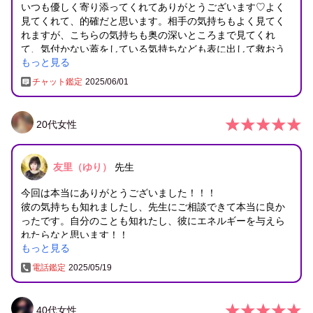
いつも優しく寄り添ってくれてありがとうございます♡よく
波動修正もお願いしてしまって、
見てくれて、的確だと思います。相手の気持ちもよく見てく
申し訳ありませんm(__)m
れますが、こちらの気持ちも奥の深いところまで見てくれ
て、気付かない蓋をしている気持ちなども表に出して救おう
先生の仰る7月まであと半月。
もっと見る
としてくれます。鑑定も早いのでとても良いですよ！！
我慢してみます。
チャット鑑定
2025/06/01
動きがあれば、また報告させて頂きます。
本日は本当にありがとうございました。
20
代
女性
申し訳ありませんm(__)m
先生の仰る7月まであと半月。
我慢してみます。
友里（ゆり）
先生
動きがあれば、また報告させて頂きます。
今回は本当にありがとうございました！！！
彼の気持ちも知れましたし、先生にご相談できて本当に良か
ったです。自分のことも知れたし、彼にエネルギーを与えら
れたらなと思います！！
もっと見る
また何かあればご相談させて下さい！！🌸
電話鑑定
2025/05/19
40
代
女性