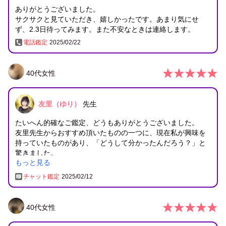
ありがとうございました。
サクサクと見ていただき、嬉しかったです。あまり気にせ
ず、2.3日待ってみます。また不安なときは連絡します。
電話鑑定
2025/02/22
40
代
女性
友里（ゆり）
先生
たいへん的確なご鑑定、どうもありがとうございました。
友里先生からおすすめ頂いたものの一つに、現在私が興味を
持っていたものがあり、「どうして分かったんだろう？」と
驚きました。
もっと見る
その道に進むことも検討したいです。
また機会がございましたら、よろしくお願いいたします。
チャット鑑定
2025/02/12
40
代
女性