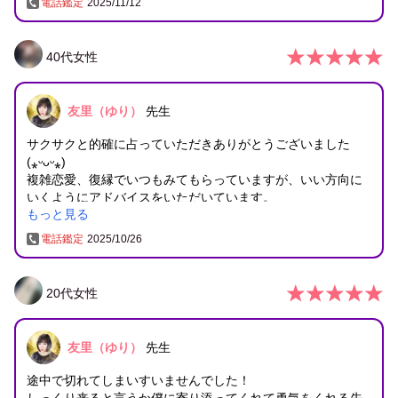
電話鑑定
2025/11/12
40
代
女性
友里（ゆり）
先生
サクサクと的確に占っていただきありがとうございました
(⁎ᵕᴗᵕ⁎)
複雑恋愛、復縁でいつもみてもらっていますが、いい方向に
いくようにアドバイスをいただいています。
もっと見る
チャネリングでのタロット鑑定は本当に早くて、曖昧なこと
は言わないのではっきり伝えて欲しい方はぴったりだと思い
電話鑑定
2025/10/26
ます。
毎回、友里先生に見てもらってよかったって思える結果にな
るので、つい頼ってしまいます(o^^o)
20
代
女性
いつもありがとうございます！
友里（ゆり）
先生
途中で切れてしまいすいませんでした！
しっくり来ると言うか僕に寄り添ってくれて勇気をくれる先