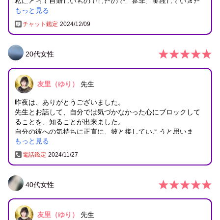
私にとって目新しいものでしたので、是非、実践していきた
もっと見る
いと思います。
チャット鑑定
2024/12/09
20
代
女性
友里（ゆり）
先生
昨夜は、ありがとうございました。
先生とお話して、自分では気づかなかった心にブロックして
ることを、知ることが出来ました。
自分の彼への気持ちに正直に、彼と接していこうと思いま
もっと見る
す。
ありがとうございました。
電話鑑定
2024/11/27
40
代
女性
友里（ゆり）
先生