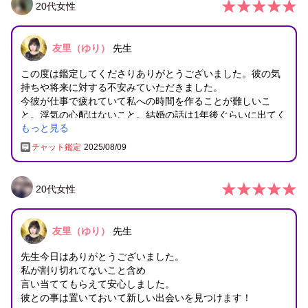
会うことはワードとして出てこなかったので。
20
代
女性
彼が落ち着くのを待ってみます。
また待ちきれなくなって我慢出来なくなったら占ってもらう
友里（ゆり）
先生
この度は鑑定してくださりありがとうございました。彼の気
持ちや将来に対する不安みていただきました。
今彼が仕事で疲れていて私への時間を作ることが難しいこ
と。浮気の心配はないこと。結婚の話は1年後ぐらいに出てく
もっと見る
る。はっきり伝えてくださって安心できました。彼を信じよ
うと思いました。また機会があればよろしくお願い致します
チャット鑑定
2025/08/09
＾＾
20
代
女性
友里（ゆり）
先生
先生今日はありがとうございました。
私が割り切れてないこと含め
言い当ててもらえて安心しました。
彼との事は置いておいて新しい出会いを見つけます！