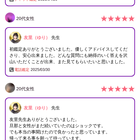
20
代
女性
友里（ゆり）
先生
初鑑定ありがとうございました。優しくアドバイスしてくだ
さり、安心出来ました。どんな質問にも納得のいく答えを沢
山いただくことが出来、また見てもらいたいと思いました。
電話鑑定
2025/03/30
20
代
女性
友里（ゆり）
先生
友里先生ありがとうございました。
旦那と女性がまだ続いていたのはショックです。
でも本当の事聞けたので良かったと思っています。
帰って来る事を願って待っています。