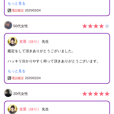
もっと見る
また何かありましたら相談させて頂きます。
よろしくお願いします。
電話鑑定
2025/03/24
50
代
女性
友里（ゆり）
先生
鑑定をして頂きありがとうございました。
ハッキリ分かりやすく仰って頂きありがとうございます。
もっと見る
また機会があれば宜しくお願い致します。
電話鑑定
2025/02/24
20
代
女性
友里（ゆり）
先生