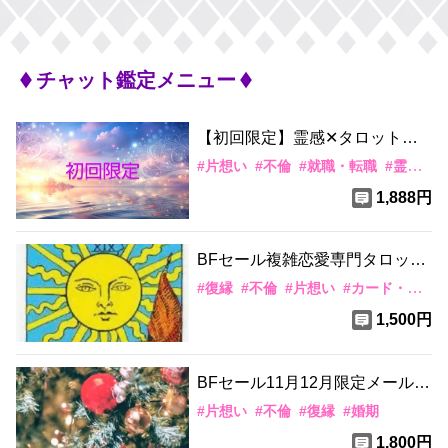
チャット鑑定メニュー
【初回限定】
霊感✕タロットで
鑑定します
#
片想い
#
不倫
#
就職・転職
#
霊感・霊視
1,888円
BFセール複雑恋愛専門タロット
✕霊視
#
復縁
#
不倫
#
片想い
#
カード・水晶
1,500円
BFセール11月12月限定メール鑑
定 霊視✕タロット
#
片想い
#
不倫
#
復縁
#
婚期
1,800円