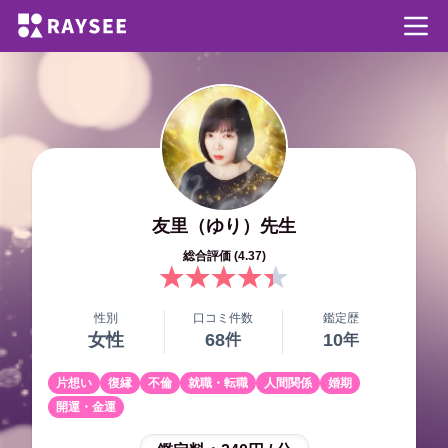
友里（ゆり）
先生
総合評価 (
4.37
)
性別
口コミ件数
鑑定歴
女性
68
10
件
年
片想い
復縁
不倫
就職・転職
人間関係
婚期
開運・金運