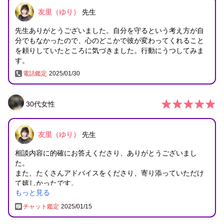
友里（ゆり）
先生
先生ありがとうございました。自分を守るという考え方が自
分でもなかったので、心のどこかで彼が変わってくれること
を頼りしていたところに気づきました。行動にうつしてみま
す。
電話鑑定
2025/01/30
30
代
女性
友里（ゆり）
先生
相談内容に的確にお答えくださり、ありがとうございまし
た。
また、たくさんアドバイスをくださり、寄り添っていただけ
て嬉しかったです。
もっと見る
気持ちの問題もあるかもしれませんが、仕事などやるべきこ
とが多いこともあって、疲れているのかもしれません。
チャット鑑定
2025/01/15
いただいたアドバイスを実践してみます。