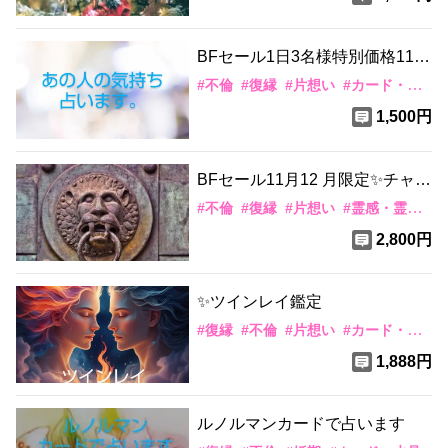
BFセール1日3名様特別価格11月
12月限定✨️あの人の気持ち占い
#
不倫
#
復縁
#
片想い
#
カード・水晶
ます
1,500円
BFセール11月12 月限定✨️チャッ
ト20分無制限で占います
#
不倫
#
復縁
#
片想い
#
霊感・霊視
#
2,800円
✨️ツインレイ鑑定
#
復縁
#
不倫
#
片想い
#
カード・水晶
1,888円
ルノルマンカードで占います