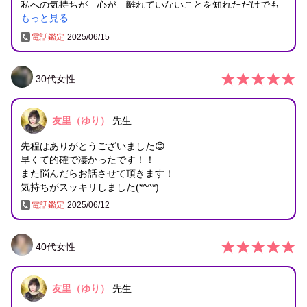
私への気持ちが、心が、離れていないことを知れただけでも
もっと見る
嬉しかったです。
電話鑑定
2025/06/15
波動修正もお願いしてしまって、
申し訳ありませんm(__)m
30
代
女性
先生の仰る7月まであと半月。
我慢してみます。
動きがあれば、また報告させて頂きます。
友里（ゆり）
先生
本日は本当にありがとうございました。
友里先生、先程は初めての鑑定ありがとうございました。ず
先程はありがとうございました😊
っと一人で悩んでいたので先生に相談できてよかったです。
早くて的確で凄かったです！！
まさかの家庭の事情だとは思っていなかったです。
また悩んだらお話させて頂きます！
私への気持ちが、心が、離れていないことを知れただけでも
気持ちがスッキリしました(*^^*)
嬉しかったです。
電話鑑定
2025/06/12
波動修正もお願いしてしまって、友里先生、先程は初めての
鑑定ありがとうございました。ずっと一人で悩んでいたので
40
代
女性
先生に相談できてよかったです。まさかの家庭の事情だとは
思っていなかったです。
私への気持ちが、心が、離れていないことを知れただけでも
友里（ゆり）
先生
嬉しかったです。