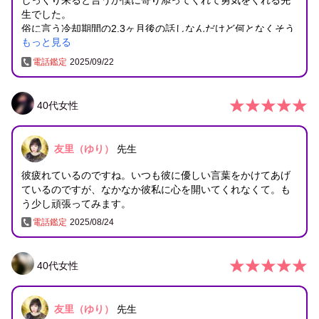
生でした。
俗に言う冷却期間の2.3ヶ月後の話しなんだけど何となくそう
もっと見る
なんだろうなって思わせてくれる先生でした^_^
今はとにかく無になって進んで未来のイメージをして過ごす
電話鑑定
2025/09/22
のが近道だよって。
確かにその頃に僕の気持ちのは保証できない自分もいるのも
確かだしって…
40
代
女性
何事も時が解決してくれるんだろうって…
だから身を任せるしかないですね（ーー；）
友里（ゆり）
先生
彼疲れているのですね。いつも彼に優しい言葉をかけてあげ
ているのですが、なかなか彼私に心を開いてくれなくて。も
う少し頑張ってみます。
電話鑑定
2025/08/24
40
代
女性
友里（ゆり）
先生