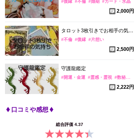
#
復縁
#
不倫
#
婚期
#
カード・水晶
2,000円
タロット3枚引きでお相手の気持
ち
#
不倫
#
復縁
#
片想い
2,500円
守護龍鑑定
#
開運・金運
#
霊感・霊視
#
数秘術
#
2,222円
口コミや感想
総合評価
4.37