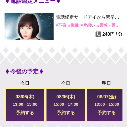
電話鑑定メニュー
電話鑑定サードアイから素早く
メッセージ
#
不倫
#
復縁
#
片想い
#
霊感・霊視
#
240円 / 分
今後の予定
今日
今日
明日
08/06(木)
08/06(木)
08/07(金)
13:00
-
15:00
15:00
-
17:30
13:00
-
15:00
予約する
予約する
予約する