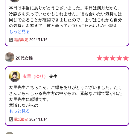
本日は本当にありがとうございました。本日は満月だから、
冷静さを失っていたかもしれません。彼も会いたい気持ちは
同じであることが確認できましたので、まづはこれから自分
の気持ちを整えて、彼と会ってお互いにたわいもない話をし
もっと見る
ていきたいです。
電話鑑定
2024/11/16
20
代
女性
友里（ゆり）
先生
友里先生こちらこそ、ご縁をありがとうございました。たく
さんいらっしゃる先生方の中からの、素敵なご縁で繋がれた
友里先生に感謝です。
意識しながらの
もっと見る
笑顔ですごします。
電話鑑定
2024/11/14