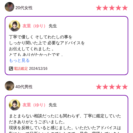
本当にありがとうございました。
20
代
女性
友里（ゆり）
先生
丁寧で優しく そしてわたしの事を
しっかり聞いた上で 必要なアドバイスを
お伝えしてくれました 。
とても ありがたかったです 。
もっと見る
聞いたことに関しての 返答も早いですし
お時間の配慮も してくださって
電話鑑定
2024/12/16
またなにかあれば 相談したいです 。
ありがとうございました！！！
40
代
男性
友里（ゆり）
先生
まとまらない相談だったにも関わらず、丁寧に鑑定していた
だきありがとうございました。
現状を反映していると感じました。いただいたアドバイスは