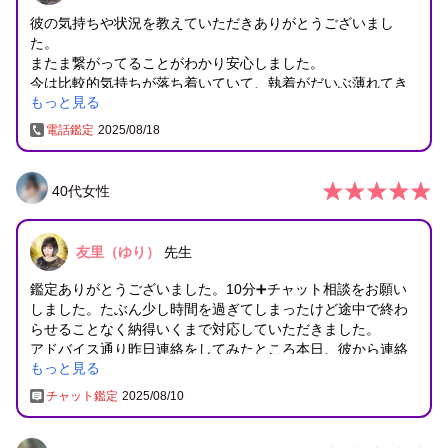
彼の気持ちや状況を教えていただきありがとうございまし
た。
またま繋がってることがわかり安心しました。
今は比較的気持ちが落ち着いていて、執着がだいぶ薄れてき
もっと見る
てるのですが、
夜中になると、ふと思い出して寂しくなることがあります。
電話鑑定
2025/08/18
今日は先生にお話を聞いてもらえてよかったです。
このまま今は何もせずに待っていたいと思います。
また宜しくお願い致します
40
代
女性
友里（ゆり）
先生
鑑定ありがとうございました。10分➕チャット相談をお願い
しました。たぶん少し時間を過ぎてしまったけど途中で終わ
らせることなく納得いくまで対応していただきました。
アドバイス通り昨日連絡をしてみたところ本日、彼から連絡
もっと見る
がきました。
本当、彼の中の時間軸は私とは違うみたいです。普通に労う
チャット鑑定
2025/08/10
内容で向こうからも普通に返信がきました。
現状まだ仕事が忙しそうです。やはりお盆期間中のお休みに