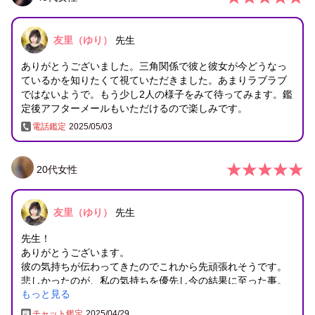
友里（ゆり）
先生
ありがとうございました。三角関係で彼と彼女が今どうなっ
ているかを知りたくて視ていただきました。あまりラブラブ
ではないようで。もう少し2人の様子をみて待ってみます。鑑
定後アフターメールもいただけるので楽しみです。
電話鑑定
2025/05/03
20
代
女性
友里（ゆり）
先生
先生！
ありがとうございます。
彼の気持ちが伝わってきたのでこれから先頑張れそうです。
悲しかったのが、私の気持ちを優先し今の結果に至った事。
もっと見る
あの時もう少しお互いを思いやり話せたらよかった後悔があ
ります。
チャット鑑定
2025/04/29