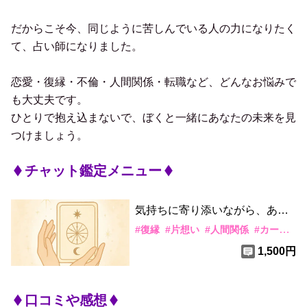
だからこそ今、同じように苦しんでいる人の力になりたく
て、占い師になりました。
恋愛・復縁・不倫・人間関係・転職など、どんなお悩みで
も大丈夫です。
ひとりで抱え込まないで、ぼくと一緒にあなたの未来を見
つけましょう。
チャット鑑定メニュー
気持ちに寄り添いながら、あら
ゆるお悩みに丁寧に向き合いま
#
復縁
#
片想い
#
人間関係
#
カード・水晶
す
1,500円
口コミや感想