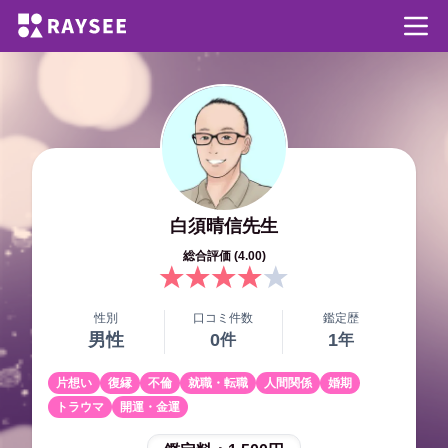
白須晴信
先生
総合評価 (
4.00
)
性別
口コミ件数
鑑定歴
男性
0
1
件
年
片想い
復縁
不倫
就職・転職
人間関係
婚期
トラウマ
開運・金運