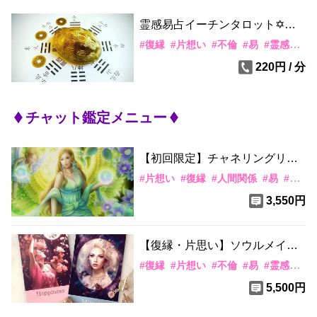
霊感易占イーチンタロット✡️潜
在意識の本質を見抜く!
#
復縁
#
片想い
#
不倫
#
易
#
霊感・霊視
220円 / 分
チャット鑑定メニュー
【初回限定】
チャネリングリー
ディング★気になるお相手の気
#
片想い
#
復縁
#
人間関係
#
易
#
カー
持ち、未来とご縁
3,550円
【復縁・片思い】ソウルメイト
霊感タロット🌺彼の気持ちと近
#
復縁
#
片想い
#
不倫
#
易
#
霊感・霊視
未来図!！
5,500円