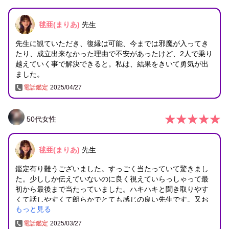
毬亜(まりあ)
先生
先生に観ていただき、復縁は可能、今までは邪魔が入ってき
たり、成立出来なかった理由で不安があったけど、2人で乗り
越えていく事で解決できると。私は、結果をきいて勇気が出
ました。
電話鑑定
2025/04/27
50
代
女性
毬亜(まりあ)
先生
鑑定有り難うございました。すっごく当たっていて驚きまし
た。少ししか伝えていないのに良く視えていらっしゃって最
初から最後まで当たっていました。ハキハキと聞き取りやす
くて話しやすくて朗らかでとても感じの良い先生です。又お
もっと見る
願いしたいと思いました。有り難うございました。
電話鑑定
2025/03/27