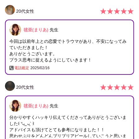
20
代
女性
毬亜(まりあ)
先生
今回は以前年上との恋愛でトラウマがあり、不安になってみ
ていただきました！
ありがとうございます。
プラス思考に捉えるようにしていきます！
電話鑑定
2025/02/16
20
代
女性
毬亜(まりあ)
先生
分かりやすくハッキリ伝えてくださってありがとうございま
した꒰ ᐡᴗ͈ ̫ ᴗ͈` ꒱
アドバイスも頂けてとても参考になりました！！
思わせぶりをどんどんブリブリアピールしていこうと思いま