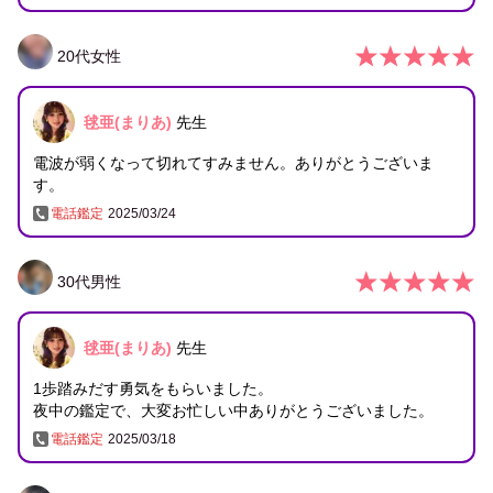
20
代
女性
毬亜(まりあ)
先生
電波が弱くなって切れてすみません。ありがとうございま
す。
電話鑑定
2025/03/24
30
代
男性
毬亜(まりあ)
先生
1歩踏みだす勇気をもらいました。
夜中の鑑定で、大変お忙しい中ありがとうございました。
電話鑑定
2025/03/18