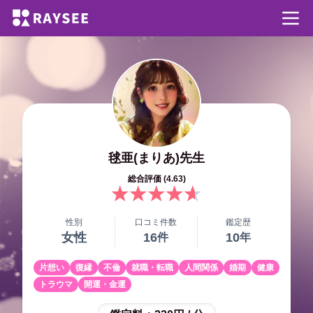
毬亜(まりあ)
先生
総合評価 (
4.63
)
性別
口コミ件数
鑑定歴
女性
16
10
件
年
片想い
復縁
不倫
就職・転職
人間関係
婚期
健康
トラウマ
開運・金運