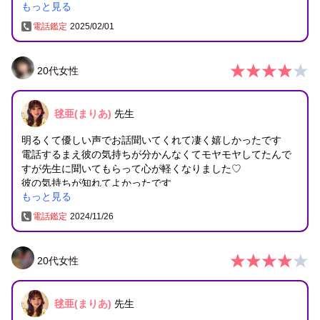
もっと見る
す！！꒰ᐢɞ̴̶̷ ·̫ ɞ̴̶̷ᐢ꒱♡
電話鑑定
2025/02/01
20
代
女性
毬亜(まりあ)
先生
明るくて優しい声でお話聞いてくれて凄く嬉しかったです
電話するまえ彼の気持ちが分かんなくてモヤモヤしてたんで
すが先生に聞いてもらって心が軽くなりました♡
彼の気持ちが知れてよかったです
もっと見る
彼の仕事が落ち着くまで自分磨き頑張ります
また何かあった時はお話聞いてください
電話鑑定
2024/11/26
20
代
女性
毬亜(まりあ)
先生