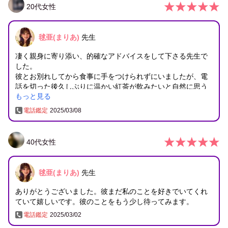
20
代
女性
毬亜(まりあ)
先生
凄く親身に寄り添い、的確なアドバイスをして下さる先生で
した。
彼とお別れしてから食事に手をつけられずにいましたが、電
話を切った後久しぶりに温かい紅茶が飲みたいと自然に思う
もっと見る
ことができたのは先生のお力をいただけたからだと思いま
す。心から感謝しております。ぜひ、またよろしくお願いい
電話鑑定
2025/03/08
たします。
40
代
女性
毬亜(まりあ)
先生
ありがとうございました。彼まだ私のことを好きでいてくれ
ていて嬉しいです。彼のことをもう少し待ってみます。
電話鑑定
2025/03/02