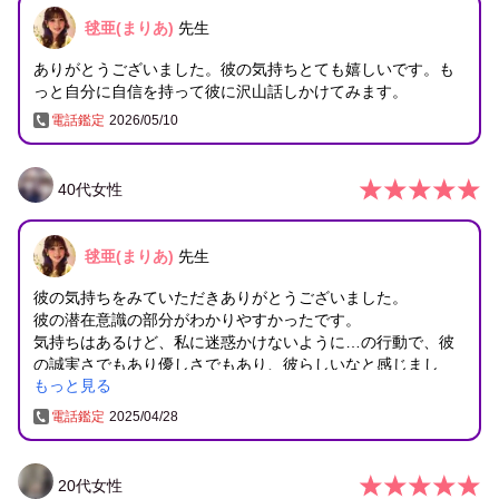
毬亜(まりあ)
先生
ありがとうございました。彼の気持ちとても嬉しいです。も
っと自分に自信を持って彼に沢山話しかけてみます。
電話鑑定
2026/05/10
40
代
女性
毬亜(まりあ)
先生
彼の気持ちをみていただきありがとうございました。
彼の潜在意識の部分がわかりやすかったです。
気持ちはあるけど、私に迷惑かけないように…の行動で、彼
の誠実さでもあり優しさでもあり、彼らしいなと感じまし
もっと見る
た。
奥様とは不仲ということもありいつか私の方に来て欲しいな
電話鑑定
2025/04/28
と思いながら、彼の気持ちが戻るまで待ちたいと思います。
連絡があると聞いたので安心しました。これで終わりになら
ないよう信じたいと思います。
20
代
女性