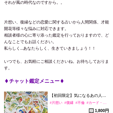
それが風の時代なのですから。。
片想い、復縁などの恋愛に関する占いから人間関係、才能
開花等様々な悩みに対応できます。
相談者様の心に寄り添った鑑定を行っておりますので、ど
んなことでもお話ください。
私らしく...あなたらしく、生きていきましょう！！
いつでも、お気軽にご相談くださいね。お待ちしておりま
チャット鑑定メニュー
【初回限定】
気になるあの人の
気持ちは？（片思い、彼氏、別
#
片想い
#
復縁
#
不倫
#
カード・水晶
れた彼、既婚の彼）
1,800円