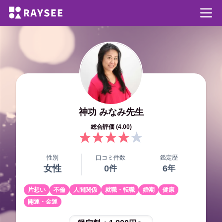
神功 みなみ
先生
総合評価 (
4.00
)
性別
口コミ件数
鑑定歴
女性
0
6
件
年
片想い
不倫
人間関係
就職・転職
婚期
健康
開運・金運