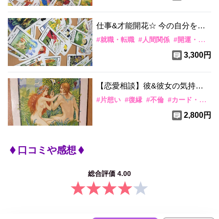
仕事&才能開花☆ 今の自分を脱
却、転職は可能か？時期は？
#
就職・転職
#
人間関係
#
開運・金運
3,300円
【恋愛相談】彼&彼女の気持ち
は？自分をどう思ってる？この
#
片想い
#
復縁
#
不倫
#
カード・水晶
恋どうなる？
2,800円
口コミや感想
総合評価
4.00