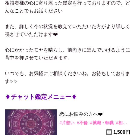
相談者様の心に寄り添った鑑定を行っておりますので、ど
んなことでもお話ください
また、詳しく今の状況を教えていただいた方がより詳しく
視させていただけます❤️
心にかかったモヤを晴らし、前向きに進んでいけるように
背中を押させていただきます。
いつでも、お気軽にご相談くださいね。お待ちしておりま
す✨✨
チャット鑑定メニュー
恋にお悩みの方へ❤️
#
片想い
#
不倫
#
就職・転職
#
相
#
カ
1,500円