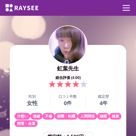
虹葉
先生
総合評価 (
4.00
)
性別
口コミ件数
鑑定歴
女性
0
4
件
年
片想い
復縁
不倫
就職・転職
人間関係
婚期
健康
開運・金運