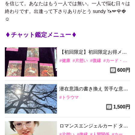
を信じて。あなたはもう一人では無い。一人で悩む日々は
終わりです。出逢って下さりありがとう sundy 🦄🪽🌹🍓
☺️
チャット鑑定メニュー
【初回限定】
初回限定お得メニ
ュー♡
#
健康
#
片想い
#
復縁
#
カード・水晶
600円
潜在意識の書き換え 苦手な意識
を書き換えます
#
トラウマ
1,500円
ロマンスエンジェルカード タロ
ット
#
片想い
#
復縁
#
人間関係
#
カード・水晶