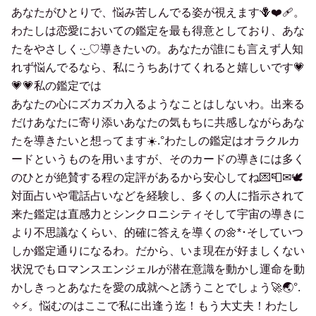
あなたがひとりで、悩み苦しんでる姿が視えます🪻❤️‍🩹。
わたしは恋愛においての鑑定を最も得意としており、あな
たをやさしく·͜· ♡導きたいの。あなたが誰にも言えず人知
れず悩んでるなら、私にうちあけてくれると嬉しいです💗
💗💗私の鑑定では
あなたの心にズカズカ入るようなことはしないわ。出来る
だけあなたに寄り添いあなたの気もちに共感しながらあな
たを導きたいと想ってます️☀️.°わたしの鑑定はオラクルカ
ードというものを用いますが、そのカードの導きには多く
のひとが絶賛する程の定評があるから安心してね💌📮✉🕊‪‪
対面占いや電話占いなどを経験し、多くの人に指示されて
来た鑑定は直感力とシンクロニシティそして宇宙の導きに
より不思議なくらい、的確に答えを導くの🌼*･そしていつ
しか鑑定通りになるわ。だから、いま現在が好ましくない
状況でもロマンスエンジェルが潜在意識を動かし運命を動
かしきっとあなたを愛の成就へと誘うことでしょう🚀🌏°.
✧⚡︎。悩むのはここで私に出逢う迄！もう大丈夫！わたし