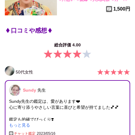
1,500円
口コミや感想
総合評価
4.00
50
代
女性
Sundy
先生
Sundy先生の鑑定は、愛があります❤️
心に寄り添うやさしい言葉に喜びと希望が持てました💕💕
鑑定も的確でびっくり❣️
もっと見る
先生のメッセージ通り勇気をだして進んで行こうと思いま
す！
チャット鑑定
2023/05/16