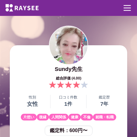
Sundy
先生
総合評価 (
4.00
)
性別
口コミ件数
鑑定歴
女性
1
7
件
年
片想い
復縁
人間関係
健康
不倫
就職・転職
鑑定料：
600円〜