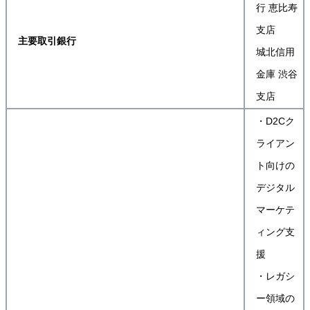
行 恵比寿
支店
主要取引銀行
城北信用
金庫 渋谷
支店
・D2Cク
ライアン
ト向けの
デジタル
マーケテ
ィング支
援
・レガシ
ー領域の