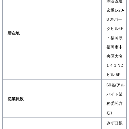
渋谷区道
玄坂1-20-
8 寿パー
クビル4F
所在地
・福岡県
福岡市中
央区大名
1-4-1 ND
ビル 5F
60名(アル
バイト業
従業員数
務委託含
む)
みずほ銀